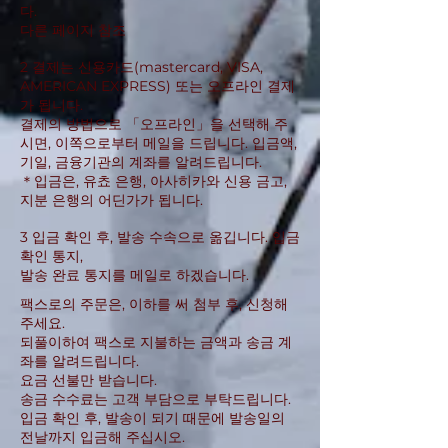
다.
다른 페이지 참조
2 결제는 신용카드(mastercard, VISA,
AMERICAN EXPRESS) 또는 오프라인 결제
가 됩니다.
결제의 방법으로 「오프라인」을 선택해 주
시면, 이쪽으로부터 메일을 드립니다. 입금액,
기일, 금융기관의 계좌를 알려드립니다.
＊입금은, 유쵸 은행, 아사히카와 신용 금고,
지분 은행의 어딘가가 됩니다.
3 입금 확인 후, 발송 수속으로 옮깁니다. 입금
확인 통지,
발송 완료 통지를 메일로 하겠습니다.
팩스로의 주문은, 이하를 써 첨부 후, 신청해
주세요.
되풀이하여 팩스로 지불하는 금액과 송금 계
좌를 알려드립니다.
요금 선불만 받습니다.
송금 수수료는 고객 부담으로 부탁드립니다.
입금 확인 후, 발송이 되기 때문에 발송일의
전날까지 입금해 주십시오.